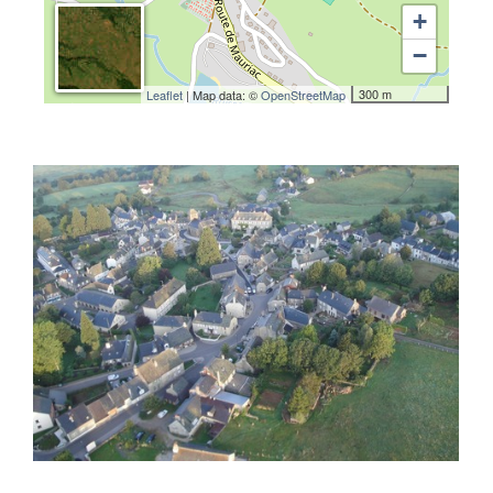
+
−
300 m
Leaflet
| Map data: ©
OpenStreetMap