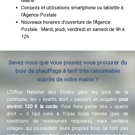
Mairie
Conseils et utilisations smartphone ou tablette à
l'Agence Postale
Nouveaux horaires d'ouverture de l'Agence
Postale : Mardi, jeudi, vendredi et samedi de 9h à
12h
Savez-vous que vous pouvez vous procurer du
bois de chauffage à tarif très raisonnable
auprès de votre mairie ?
L’Office National des Forêts gère les bois de la
commune, les « ayants droit » peuvent en acquérir
pour
environ 120 € la corde
. Pour faire partie des « ayants
droit », il faut vivre à Trizac toute l’année (pas de
conditions de ressources requises), mais certains
villages qui possèdent leurs propres bois ne font pas