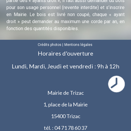
partie des « ayants droit », il faut aussi demander du bois
pour son usage personnel (revente interdite) et s’inscrire
en Mairie. Le bois est livré non coupé, chaque « ayant
droit » peut demander au maximum une corde par an, en
fonction des quantités disponibles.
Crédits photos
Mentions légales
Horaires d'ouverture
Lundi, Mardi, Jeudi et vendredi : 9h à 12h
Mairie de Trizac
1, place de la Mairie
15400 Trizac
tél. : 04 71 78 60 37